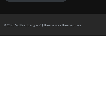
© 2026 VC Breuberg e.V. | Theme von
Themeansar