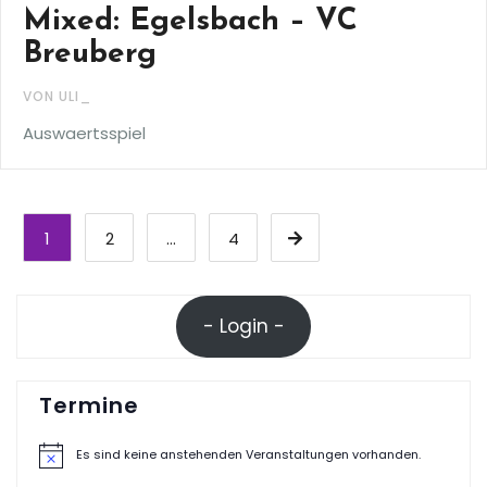
Mixed: Egelsbach – VC
Breuberg
VON ULI_
Auswaertsspiel
Seitennummerierung
1
2
…
4
der
Beiträge
- Login -
Termine
Es sind keine anstehenden Veranstaltungen vorhanden.
Hinweis