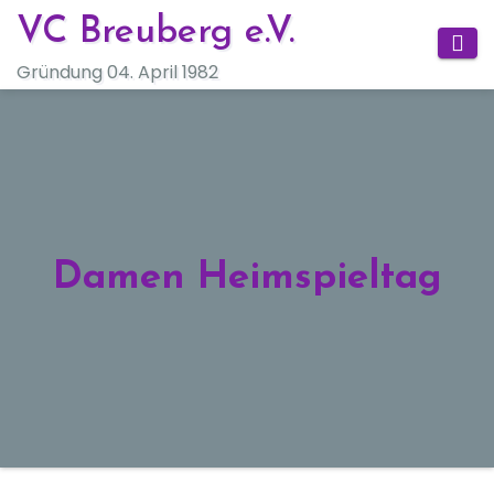
Zum
VC Breuberg e.V.
Inhalt
Gründung 04. April 1982
springen
Damen Heimspieltag