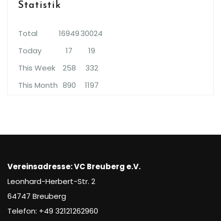
Statistik
Total
16949
30024
Today
17
19
This Week
258
332
This Month
890
1197
Vereinsadresse: VC Breuberg e.V.
Leonhard-Herbert-Str. 2
64747 Breuberg
Telefon: +49 32121262960