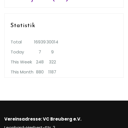
Statistik
Total
16939
30014
Today
7
9
This Week
248
322
This Month
880
1187
Vereinsadresse: VC Breuberg e.V.
Leonhard-Herbert-Str. 2