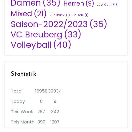
Damen
(35)
Herren
(9)
Jübiläum
(1)
Mixed
(21)
Rückblick
(1)
Saison
(1)
Saison-2022/2023
(35)
VC Breuberg
(33)
Volleyball
(40)
Statistik
Total
16958
30034
Today
8
9
This Week
267
342
This Month
899
1207