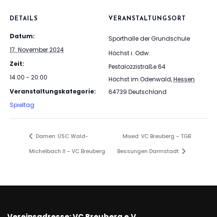
DETAILS
VERANSTALTUNGSORT
Datum:
Sporthalle der Grundschule
17. November 2024
Höchst i. Odw.
Zeit:
Pestalozzistraße 64
14:00 - 20:00
Höchst im Odenwald
,
Hessen
Veranstaltungskategorie:
64739
Deutschland
Spieltag
Damen: ÜSC Wald-
Mixed: VC Breuberg – TGB
Michelbach II – VC Breuberg
Bessungen Darmstadt
Vereinsadresse: VC Breuberg e.V.