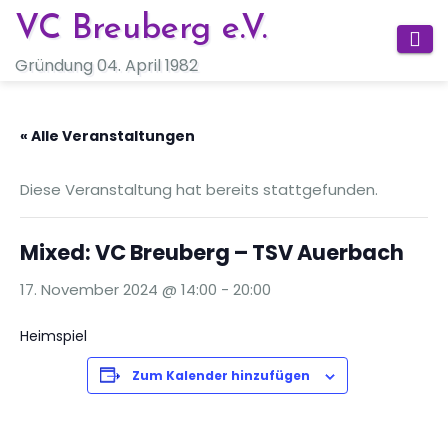
Zum
VC Breuberg e.V.
Inhalt
Gründung 04. April 1982
springen
« Alle Veranstaltungen
Diese Veranstaltung hat bereits stattgefunden.
Mixed: VC Breuberg – TSV Auerbach
17. November 2024 @ 14:00
-
20:00
Heimspiel
Zum Kalender hinzufügen